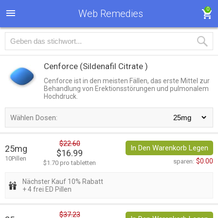
0
Web Remedies
Cenforce
(Sildenafil Citrate )
Cenforce ist in den meisten Fällen, das erste Mittel zur
Behandlung von Erektionsstörungen und pulmonalem
Hochdruck.
Wählen Dosen:
$22.60
25mg
In Den Warenkorb Legen
$16.99
10Pillen
$0.00
sparen:
$1.70 pro tabletten
Nächster Kauf 10% Rabatt
+ 4 frei ED Pillen
$37.23