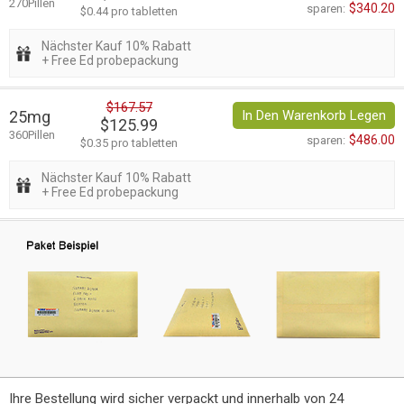
270Pillen
$340.20
sparen:
$0.44 pro tabletten
Nächster Kauf 10% Rabatt
+ Free Ed probepackung
$167.57
25mg
In Den Warenkorb Legen
$125.99
360Pillen
$486.00
sparen:
$0.35 pro tabletten
Nächster Kauf 10% Rabatt
+ Free Ed probepackung
Ihre Bestellung wird sicher verpackt und innerhalb von 24